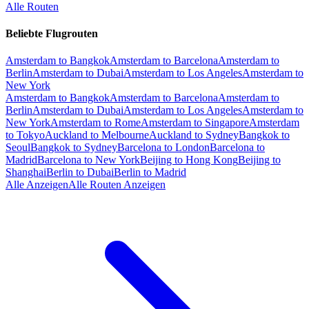
Alle Routen
Beliebte Flugrouten
Amsterdam to Bangkok
Amsterdam to Barcelona
Amsterdam to
Berlin
Amsterdam to Dubai
Amsterdam to Los Angeles
Amsterdam to
New York
Amsterdam to Bangkok
Amsterdam to Barcelona
Amsterdam to
Berlin
Amsterdam to Dubai
Amsterdam to Los Angeles
Amsterdam to
New York
Amsterdam to Rome
Amsterdam to Singapore
Amsterdam
to Tokyo
Auckland to Melbourne
Auckland to Sydney
Bangkok to
Seoul
Bangkok to Sydney
Barcelona to London
Barcelona to
Madrid
Barcelona to New York
Beijing to Hong Kong
Beijing to
Shanghai
Berlin to Dubai
Berlin to Madrid
Alle Anzeigen
Alle Routen Anzeigen