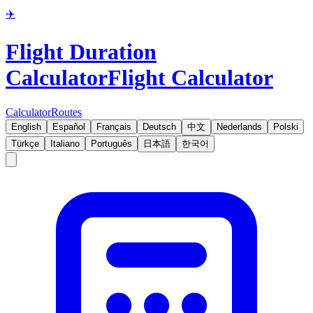
✈️
Flight Duration
Calculator
Flight Calculator
Calculator
Routes
English
Español
Français
Deutsch
中文
Nederlands
Polski
Türkçe
Italiano
Português
日本語
한국어