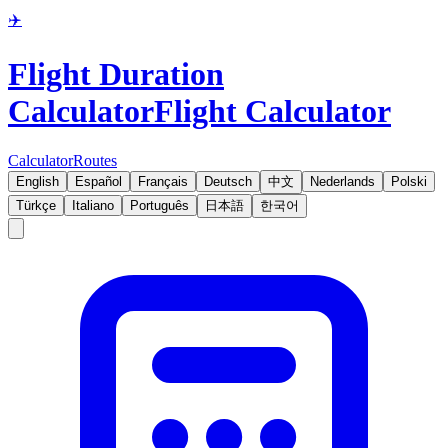
✈️
Flight Duration
Calculator
Flight Calculator
Calculator
Routes
English
Español
Français
Deutsch
中文
Nederlands
Polski
Türkçe
Italiano
Português
日本語
한국어