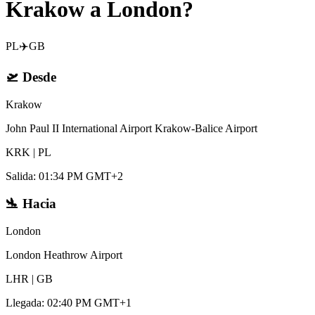
Krakow a London?
PL
✈️
GB
🛫
Desde
Krakow
John Paul II International Airport Krakow-Balice Airport
KRK
|
PL
Salida
:
01:34 PM GMT+2
🛬
Hacia
London
London Heathrow Airport
LHR
|
GB
Llegada
:
02:40 PM GMT+1