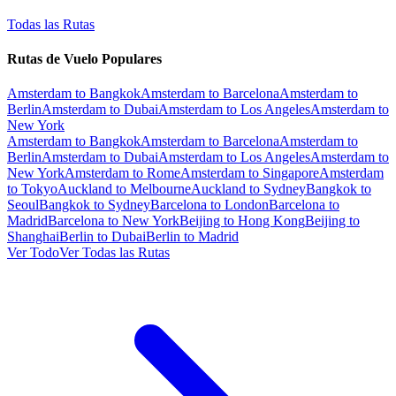
Todas las Rutas
Rutas de Vuelo Populares
Amsterdam to Bangkok
Amsterdam to Barcelona
Amsterdam to
Berlin
Amsterdam to Dubai
Amsterdam to Los Angeles
Amsterdam to
New York
Amsterdam to Bangkok
Amsterdam to Barcelona
Amsterdam to
Berlin
Amsterdam to Dubai
Amsterdam to Los Angeles
Amsterdam to
New York
Amsterdam to Rome
Amsterdam to Singapore
Amsterdam
to Tokyo
Auckland to Melbourne
Auckland to Sydney
Bangkok to
Seoul
Bangkok to Sydney
Barcelona to London
Barcelona to
Madrid
Barcelona to New York
Beijing to Hong Kong
Beijing to
Shanghai
Berlin to Dubai
Berlin to Madrid
Ver Todo
Ver Todas las Rutas