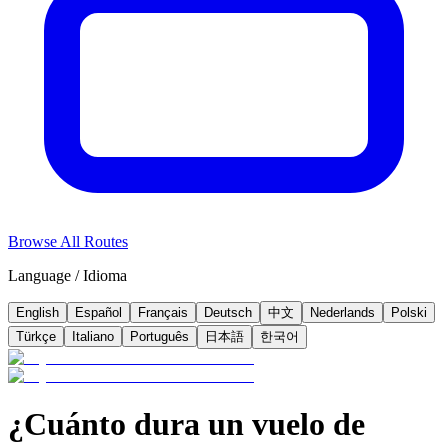
Browse All Routes
Language / Idioma
English
Español
Français
Deutsch
中文
Nederlands
Polski
Türkçe
Italiano
Português
日本語
한국어
¿Cuánto dura un vuelo de