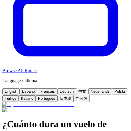
Browse All Routes
Language / Idioma
English
Español
Français
Deutsch
中文
Nederlands
Polski
Türkçe
Italiano
Português
日本語
한국어
¿Cuánto dura un vuelo de