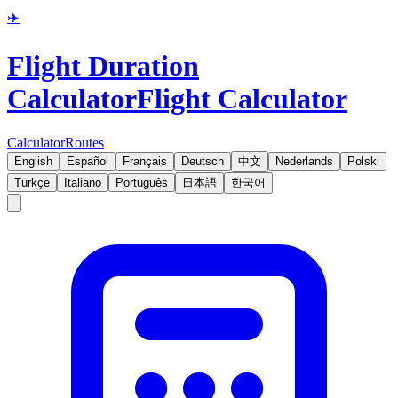
✈️
Flight Duration
Calculator
Flight Calculator
Calculator
Routes
English
Español
Français
Deutsch
中文
Nederlands
Polski
Türkçe
Italiano
Português
日本語
한국어