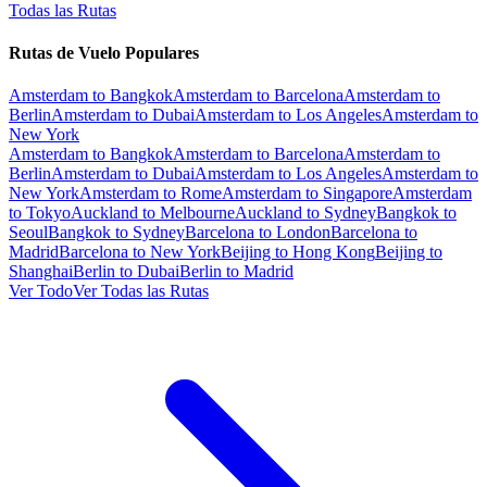
Todas las Rutas
Rutas de Vuelo Populares
Amsterdam to Bangkok
Amsterdam to Barcelona
Amsterdam to
Berlin
Amsterdam to Dubai
Amsterdam to Los Angeles
Amsterdam to
New York
Amsterdam to Bangkok
Amsterdam to Barcelona
Amsterdam to
Berlin
Amsterdam to Dubai
Amsterdam to Los Angeles
Amsterdam to
New York
Amsterdam to Rome
Amsterdam to Singapore
Amsterdam
to Tokyo
Auckland to Melbourne
Auckland to Sydney
Bangkok to
Seoul
Bangkok to Sydney
Barcelona to London
Barcelona to
Madrid
Barcelona to New York
Beijing to Hong Kong
Beijing to
Shanghai
Berlin to Dubai
Berlin to Madrid
Ver Todo
Ver Todas las Rutas