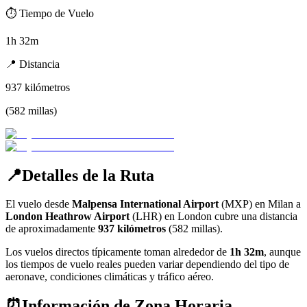
⏱️
Tiempo de Vuelo
1h 32m
📍
Distancia
937
kilómetros
(
582
millas
)
📍
Detalles de la Ruta
El vuelo desde
Malpensa International Airport
(
MXP
) en
Milan
a
London Heathrow Airport
(
LHR
) en
London
cubre una distancia
de aproximadamente
937
kilómetros
(
582
millas).
Los vuelos directos típicamente toman alrededor de
1h 32m
, aunque
los tiempos de vuelo reales pueden variar dependiendo del tipo de
aeronave, condiciones climáticas y tráfico aéreo.
⏰
Información de Zona Horaria