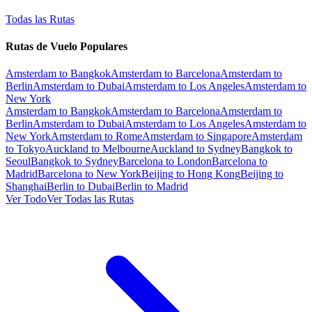
Todas las Rutas
Rutas de Vuelo Populares
Amsterdam to Bangkok
Amsterdam to Barcelona
Amsterdam to
Berlin
Amsterdam to Dubai
Amsterdam to Los Angeles
Amsterdam to
New York
Amsterdam to Bangkok
Amsterdam to Barcelona
Amsterdam to
Berlin
Amsterdam to Dubai
Amsterdam to Los Angeles
Amsterdam to
New York
Amsterdam to Rome
Amsterdam to Singapore
Amsterdam
to Tokyo
Auckland to Melbourne
Auckland to Sydney
Bangkok to
Seoul
Bangkok to Sydney
Barcelona to London
Barcelona to
Madrid
Barcelona to New York
Beijing to Hong Kong
Beijing to
Shanghai
Berlin to Dubai
Berlin to Madrid
Ver Todo
Ver Todas las Rutas