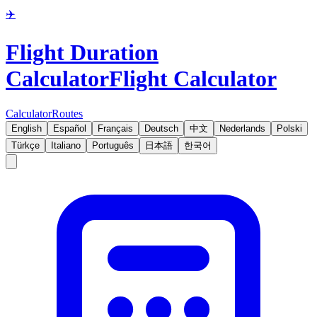
✈️
Flight Duration
Calculator
Flight Calculator
Calculator
Routes
English
Español
Français
Deutsch
中文
Nederlands
Polski
Türkçe
Italiano
Português
日本語
한국어