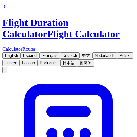
✈️
Flight Duration
Calculator
Flight Calculator
Calculator
Routes
English
Español
Français
Deutsch
中文
Nederlands
Polski
Türkçe
Italiano
Português
日本語
한국어