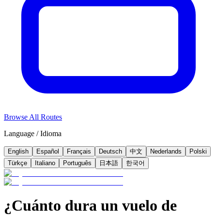
Browse All Routes
Language / Idioma
English
Español
Français
Deutsch
中文
Nederlands
Polski
Türkçe
Italiano
Português
日本語
한국어
¿Cuánto dura un vuelo de