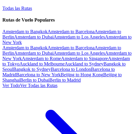
Todas las Rutas
Rutas de Vuelo Populares
Amsterdam to Bangkok
Amsterdam to Barcelona
Amsterdam to
Berlin
Amsterdam to Dubai
Amsterdam to Los Angeles
Amsterdam to
New York
Amsterdam to Bangkok
Amsterdam to Barcelona
Amsterdam to
Berlin
Amsterdam to Dubai
Amsterdam to Los Angeles
Amsterdam to
New York
Amsterdam to Rome
Amsterdam to Singapore
Amsterdam
to Tokyo
Auckland to Melbourne
Auckland to Sydney
Bangkok to
Seoul
Bangkok to Sydney
Barcelona to London
Barcelona to
Madrid
Barcelona to New York
Beijing to Hong Kong
Beijing to
Shanghai
Berlin to Dubai
Berlin to Madrid
Ver Todo
Ver Todas las Rutas