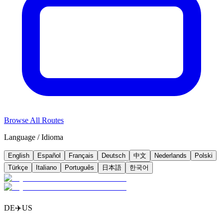
Browse All Routes
Language / Idioma
English
Español
Français
Deutsch
中文
Nederlands
Polski
Türkçe
Italiano
Português
日本語
한국어
DE
✈️
US