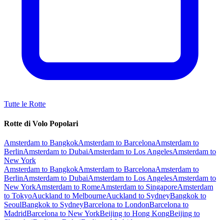
Tutte le Rotte
Rotte di Volo Popolari
Amsterdam to Bangkok
Amsterdam to Barcelona
Amsterdam to
Berlin
Amsterdam to Dubai
Amsterdam to Los Angeles
Amsterdam to
New York
Amsterdam to Bangkok
Amsterdam to Barcelona
Amsterdam to
Berlin
Amsterdam to Dubai
Amsterdam to Los Angeles
Amsterdam to
New York
Amsterdam to Rome
Amsterdam to Singapore
Amsterdam
to Tokyo
Auckland to Melbourne
Auckland to Sydney
Bangkok to
Seoul
Bangkok to Sydney
Barcelona to London
Barcelona to
Madrid
Barcelona to New York
Beijing to Hong Kong
Beijing to