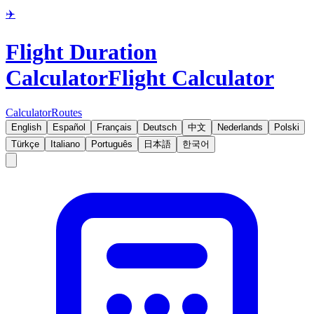
✈️
Flight Duration
Calculator
Flight Calculator
Calculator
Routes
English
Español
Français
Deutsch
中文
Nederlands
Polski
Türkçe
Italiano
Português
日本語
한국어