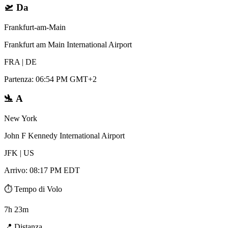
🛫
Da
Frankfurt-am-Main
Frankfurt am Main International Airport
FRA
|
DE
Partenza
:
06:54 PM GMT+2
🛬
A
New York
John F Kennedy International Airport
JFK
|
US
Arrivo
:
08:17 PM EDT
⏱️
Tempo di Volo
7h 23m
📍
Distanza