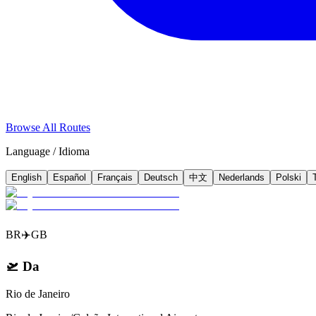
Browse All Routes
Language / Idioma
English
Español
Français
Deutsch
中文
Nederlands
Polski
BR
✈️
GB
🛫
Da
Rio de Janeiro