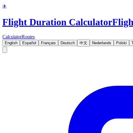
✈️
Flight Duration Calculator
Fligh
Calculator
Routes
English
Español
Français
Deutsch
中文
Nederlands
Polski