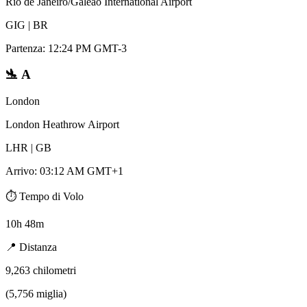
Rio de Janeiro/Galeão International Airport
GIG
|
BR
Partenza
:
12:24 PM GMT-3
🛬
A
London
London Heathrow Airport
LHR
|
GB
Arrivo
:
03:12 AM GMT+1
⏱️
Tempo di Volo
10h 48m
📍
Distanza
9,263
chilometri
(
5,756
miglia
)