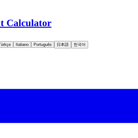
t Calculator
Türkçe
Italiano
Português
日本語
한국어