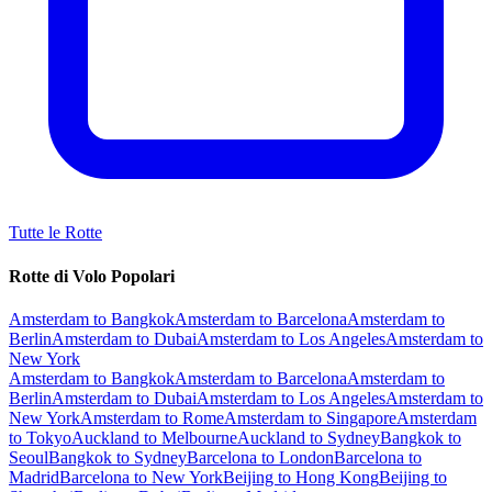
Tutte le Rotte
Rotte di Volo Popolari
Amsterdam to Bangkok
Amsterdam to Barcelona
Amsterdam to
Berlin
Amsterdam to Dubai
Amsterdam to Los Angeles
Amsterdam to
New York
Amsterdam to Bangkok
Amsterdam to Barcelona
Amsterdam to
Berlin
Amsterdam to Dubai
Amsterdam to Los Angeles
Amsterdam to
New York
Amsterdam to Rome
Amsterdam to Singapore
Amsterdam
to Tokyo
Auckland to Melbourne
Auckland to Sydney
Bangkok to
Seoul
Bangkok to Sydney
Barcelona to London
Barcelona to
Madrid
Barcelona to New York
Beijing to Hong Kong
Beijing to