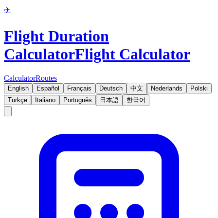
✈️
Flight Duration
Calculator
Flight Calculator
Calculator
Routes
English
Español
Français
Deutsch
中文
Nederlands
Polski
Türkçe
Italiano
Português
日本語
한국어