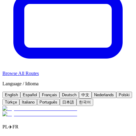
Browse All Routes
Language / Idioma
English
Español
Français
Deutsch
中文
Nederlands
Polski
Türkçe
Italiano
Português
日本語
한국어
PL
✈️
FR