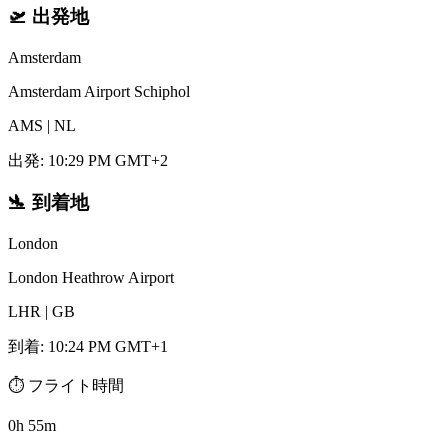
🛫
出発地
Amsterdam
Amsterdam Airport Schiphol
AMS
|
NL
出発
:
10:29 PM GMT+2
🛬
到着地
London
London Heathrow Airport
LHR
|
GB
到着
:
10:24 PM GMT+1
⏱️
フライト時間
0h 55m