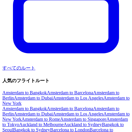
すべてのルート
人気のフライトルート
Amsterdam to Bangkok
Amsterdam to Barcelona
Amsterdam to
Berlin
Amsterdam to Dubai
Amsterdam to Los Angeles
Amsterdam to
New York
Amsterdam to Bangkok
Amsterdam to Barcelona
Amsterdam to
Berlin
Amsterdam to Dubai
Amsterdam to Los Angeles
Amsterdam to
New York
Amsterdam to Rome
Amsterdam to Singapore
Amsterdam
to Tokyo
Auckland to Melbourne
Auckland to Sydney
Bangkok to
Seoul
Bangkok to Sydney
Barcelona to London
Barcelona to