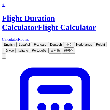
✈️
Flight Duration
Calculator
Flight Calculator
Calculator
Routes
English
Español
Français
Deutsch
中文
Nederlands
Polski
Türkçe
Italiano
Português
日本語
한국어