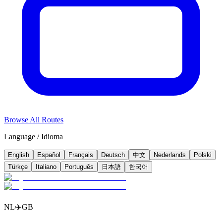
Browse All Routes
Language / Idioma
English
Español
Français
Deutsch
中文
Nederlands
Polski
Türkçe
Italiano
Português
日本語
한국어
NL
✈️
GB