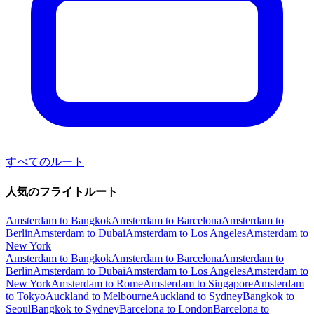
すべてのルート
人気のフライトルート
Amsterdam to Bangkok
Amsterdam to Barcelona
Amsterdam to
Berlin
Amsterdam to Dubai
Amsterdam to Los Angeles
Amsterdam to
New York
Amsterdam to Bangkok
Amsterdam to Barcelona
Amsterdam to
Berlin
Amsterdam to Dubai
Amsterdam to Los Angeles
Amsterdam to
New York
Amsterdam to Rome
Amsterdam to Singapore
Amsterdam
to Tokyo
Auckland to Melbourne
Auckland to Sydney
Bangkok to
Seoul
Bangkok to Sydney
Barcelona to London
Barcelona to