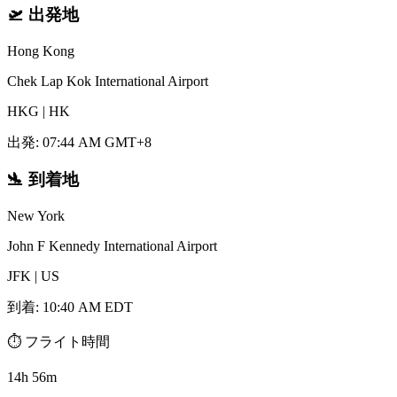
🛫
出発地
Hong Kong
Chek Lap Kok International Airport
HKG
|
HK
出発
:
07:44 AM GMT+8
🛬
到着地
New York
John F Kennedy International Airport
JFK
|
US
到着
:
10:40 AM EDT
⏱️
フライト時間
14h 56m