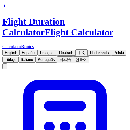
✈️
Flight Duration
Calculator
Flight Calculator
Calculator
Routes
English
Español
Français
Deutsch
中文
Nederlands
Polski
Türkçe
Italiano
Português
日本語
한국어