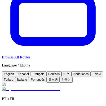
Browse All Routes
Language / Idioma
English
Español
Français
Deutsch
中文
Nederlands
Polski
Türkçe
Italiano
Português
日本語
한국어
PT
✈️
FR