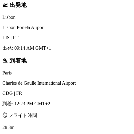
🛫
出発地
Lisbon
Lisbon Portela Airport
LIS
|
PT
出発
:
09:14 AM GMT+1
🛬
到着地
Paris
Charles de Gaulle International Airport
CDG
|
FR
到着
:
12:23 PM GMT+2
⏱️
フライト時間
2h 8m