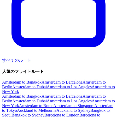
すべてのルート
人気のフライトルート
Amsterdam to Bangkok
Amsterdam to Barcelona
Amsterdam to
Berlin
Amsterdam to Dubai
Amsterdam to Los Angeles
Amsterdam to
New York
Amsterdam to Bangkok
Amsterdam to Barcelona
Amsterdam to
Berlin
Amsterdam to Dubai
Amsterdam to Los Angeles
Amsterdam to
New York
Amsterdam to Rome
Amsterdam to Singapore
Amsterdam
to Tokyo
Auckland to Melbourne
Auckland to Sydney
Bangkok to
Seoul
Bangkok to Sydney
Barcelona to London
Barcelona to