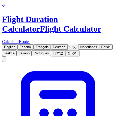
✈️
Flight Duration
Calculator
Flight Calculator
Calculator
Routes
English
Español
Français
Deutsch
中文
Nederlands
Polski
Türkçe
Italiano
Português
日本語
한국어