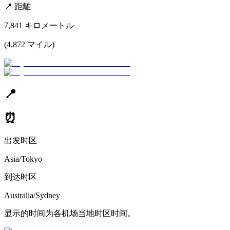
📍
距離
7,841
キロメートル
(
4,872
マイル
)
📍
⏰
出发时区
Asia/Tokyo
到达时区
Australia/Sydney
显示的时间为各机场当地时区时间。