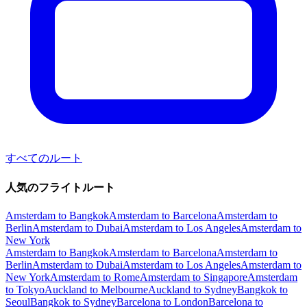
すべてのルート
人気のフライトルート
Amsterdam to Bangkok
Amsterdam to Barcelona
Amsterdam to
Berlin
Amsterdam to Dubai
Amsterdam to Los Angeles
Amsterdam to
New York
Amsterdam to Bangkok
Amsterdam to Barcelona
Amsterdam to
Berlin
Amsterdam to Dubai
Amsterdam to Los Angeles
Amsterdam to
New York
Amsterdam to Rome
Amsterdam to Singapore
Amsterdam
to Tokyo
Auckland to Melbourne
Auckland to Sydney
Bangkok to
Seoul
Bangkok to Sydney
Barcelona to London
Barcelona to