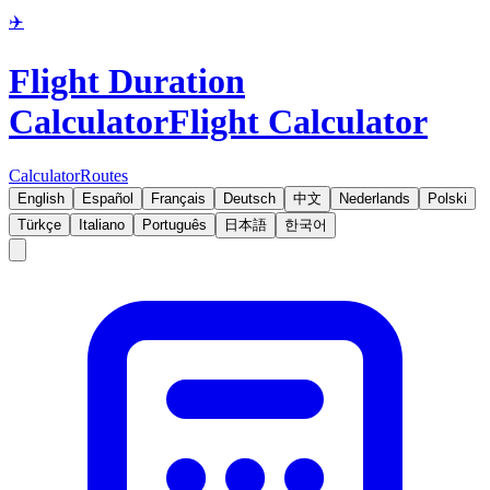
✈️
Flight Duration
Calculator
Flight Calculator
Calculator
Routes
English
Español
Français
Deutsch
中文
Nederlands
Polski
Türkçe
Italiano
Português
日本語
한국어