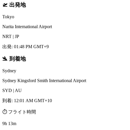
🛫
出発地
Tokyo
Narita International Airport
NRT
|
JP
出発
:
01:48 PM GMT+9
🛬
到着地
Sydney
Sydney Kingsford Smith International Airport
SYD
|
AU
到着
:
12:01 AM GMT+10
⏱️
フライト時間
9h 13m