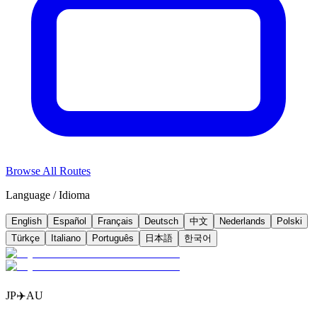
Browse All Routes
Language / Idioma
English
Español
Français
Deutsch
中文
Nederlands
Polski
Türkçe
Italiano
Português
日本語
한국어
JP
✈️
AU