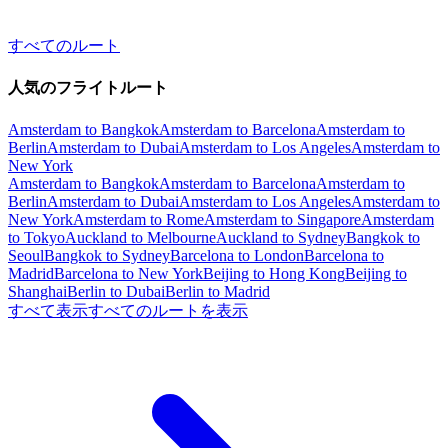
すべてのルート
人気のフライトルート
Amsterdam to Bangkok
Amsterdam to Barcelona
Amsterdam to
Berlin
Amsterdam to Dubai
Amsterdam to Los Angeles
Amsterdam to
New York
Amsterdam to Bangkok
Amsterdam to Barcelona
Amsterdam to
Berlin
Amsterdam to Dubai
Amsterdam to Los Angeles
Amsterdam to
New York
Amsterdam to Rome
Amsterdam to Singapore
Amsterdam
to Tokyo
Auckland to Melbourne
Auckland to Sydney
Bangkok to
Seoul
Bangkok to Sydney
Barcelona to London
Barcelona to
Madrid
Barcelona to New York
Beijing to Hong Kong
Beijing to
Shanghai
Berlin to Dubai
Berlin to Madrid
すべて表示
すべてのルートを表示