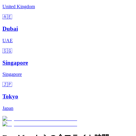
United Kingdom
🇦🇪
Dubai
UAE
🇸🇬
Singapore
Singapore
🇯🇵
Tokyo
Japan