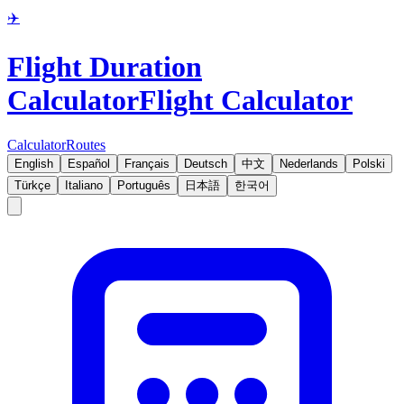
✈️
Flight Duration
Calculator
Flight Calculator
Calculator
Routes
English
Español
Français
Deutsch
中文
Nederlands
Polski
Türkçe
Italiano
Português
日本語
한국어