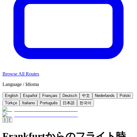
Browse All Routes
Language / Idioma
English
Español
Français
Deutsch
中文
Nederlands
Polski
Türkçe
Italiano
Português
日本語
한국어
🇩🇪
Frankfurtからのフライト時