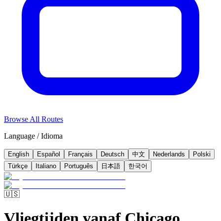
Browse All Routes
Language / Idioma
English
Español
Français
Deutsch
中文
Nederlands
Polski
Türkçe
Italiano
Português
日本語
한국어
🇺🇸
Vliegtijden vanaf Chicago