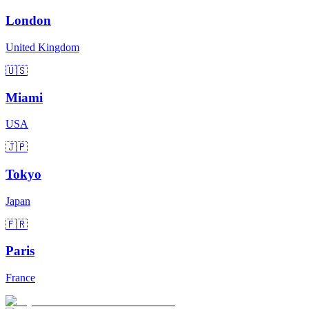
London
United Kingdom
🇺🇸
Miami
USA
🇯🇵
Tokyo
Japan
🇫🇷
Paris
France