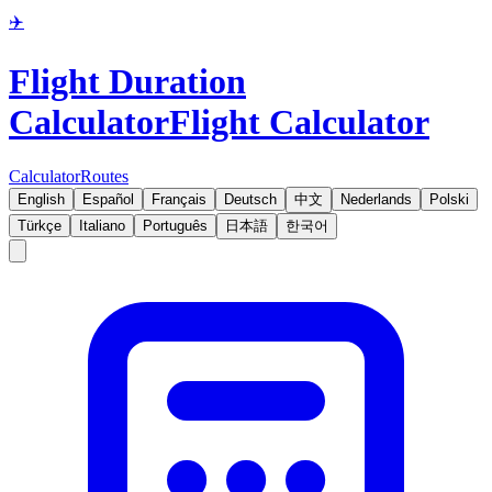
✈️
Flight Duration
Calculator
Flight Calculator
Calculator
Routes
English
Español
Français
Deutsch
中文
Nederlands
Polski
Türkçe
Italiano
Português
日本語
한국어