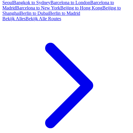
Seoul
Bangkok to Sydney
Barcelona to London
Barcelona to
Madrid
Barcelona to New York
Beijing to Hong Kong
Beijing to
Shanghai
Berlin to Dubai
Berlin to Madrid
Bekijk Alles
Bekijk Alle Routes