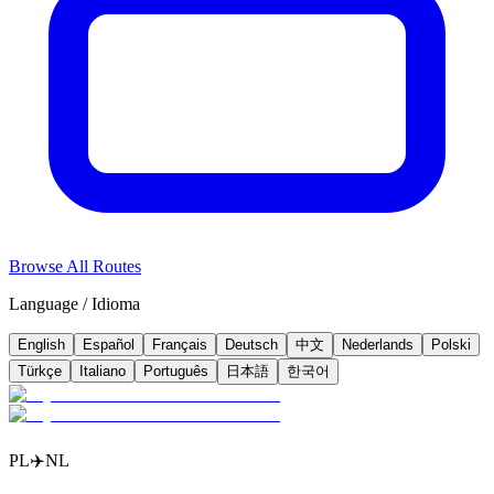
Browse All Routes
Language / Idioma
English
Español
Français
Deutsch
中文
Nederlands
Polski
Türkçe
Italiano
Português
日本語
한국어
PL
✈️
NL