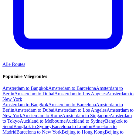
Alle Routes
Populaire Vliegroutes
Amsterdam to Bangkok
Amsterdam to Barcelona
Amsterdam to
Berlin
Amsterdam to Dubai
Amsterdam to Los Angeles
Amsterdam to
New York
Amsterdam to Bangkok
Amsterdam to Barcelona
Amsterdam to
Berlin
Amsterdam to Dubai
Amsterdam to Los Angeles
Amsterdam to
New York
Amsterdam to Rome
Amsterdam to Singapore
Amsterdam
to Tokyo
Auckland to Melbourne
Auckland to Sydney
Bangkok to
Seoul
Bangkok to Sydney
Barcelona to London
Barcelona to
Madrid
Barcelona to New York
Beijing to Hong Kong
Beijing to