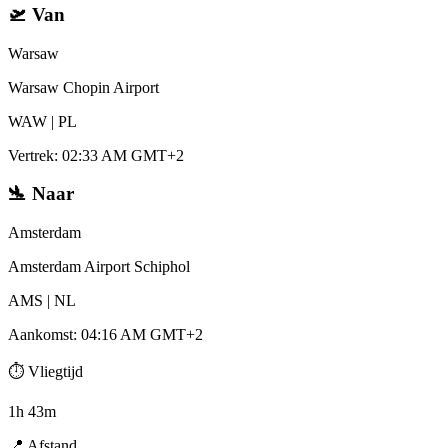
🛫
Van
Warsaw
Warsaw Chopin Airport
WAW
|
PL
Vertrek
:
02:33 AM GMT+2
🛬
Naar
Amsterdam
Amsterdam Airport Schiphol
AMS
|
NL
Aankomst
:
04:16 AM GMT+2
⏱️
Vliegtijd
1h 43m
📍
Afstand