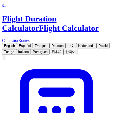
✈️
Flight Duration
Calculator
Flight Calculator
Calculator
Routes
English
Español
Français
Deutsch
中文
Nederlands
Polski
Türkçe
Italiano
Português
日本語
한국어