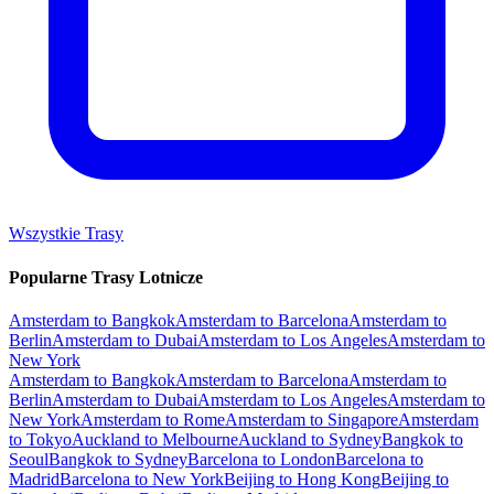
Wszystkie Trasy
Popularne Trasy Lotnicze
Amsterdam to Bangkok
Amsterdam to Barcelona
Amsterdam to
Berlin
Amsterdam to Dubai
Amsterdam to Los Angeles
Amsterdam to
New York
Amsterdam to Bangkok
Amsterdam to Barcelona
Amsterdam to
Berlin
Amsterdam to Dubai
Amsterdam to Los Angeles
Amsterdam to
New York
Amsterdam to Rome
Amsterdam to Singapore
Amsterdam
to Tokyo
Auckland to Melbourne
Auckland to Sydney
Bangkok to
Seoul
Bangkok to Sydney
Barcelona to London
Barcelona to
Madrid
Barcelona to New York
Beijing to Hong Kong
Beijing to