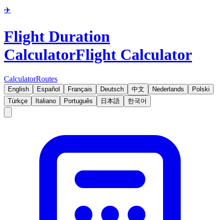
✈️
Flight Duration
Calculator
Flight Calculator
Calculator
Routes
English
Español
Français
Deutsch
中文
Nederlands
Polski
Türkçe
Italiano
Português
日本語
한국어