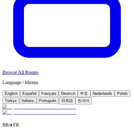
Browse All Routes
Language / Idioma
English
Español
Français
Deutsch
中文
Nederlands
Polski
Türkçe
Italiano
Português
日本語
한국어
BR
✈️
FR