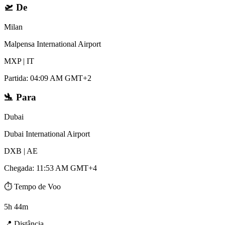
🛫
De
Milan
Malpensa International Airport
MXP
|
IT
Partida
:
04:09 AM GMT+2
🛬
Para
Dubai
Dubai International Airport
DXB
|
AE
Chegada
:
11:53 AM GMT+4
⏱️
Tempo de Voo
5h 44m
📍
Distância