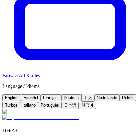
Browse All Routes
Language / Idioma
English
Español
Français
Deutsch
中文
Nederlands
Polski
Türkçe
Italiano
Português
日本語
한국어
IT
✈️
AE