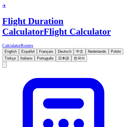
✈️
Flight Duration
Calculator
Flight Calculator
Calculator
Routes
English
Español
Français
Deutsch
中文
Nederlands
Polski
Türkçe
Italiano
Português
日本語
한국어