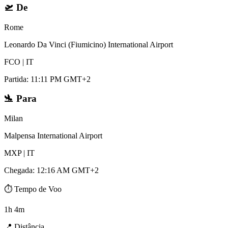
🛫
De
Rome
Leonardo Da Vinci (Fiumicino) International Airport
FCO
|
IT
Partida
:
11:11 PM GMT+2
🛬
Para
Milan
Malpensa International Airport
MXP
|
IT
Chegada
:
12:16 AM GMT+2
⏱️
Tempo de Voo
1h 4m
📍
Distância