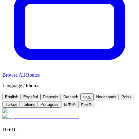
Browse All Routes
Language / Idioma
English
Español
Français
Deutsch
中文
Nederlands
Polski
Türkçe
Italiano
Português
日本語
한국어
IT
✈️
IT