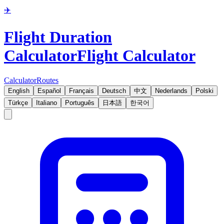
✈️
Flight Duration
Calculator
Flight Calculator
Calculator
Routes
English
Español
Français
Deutsch
中文
Nederlands
Polski
Türkçe
Italiano
Português
日本語
한국어