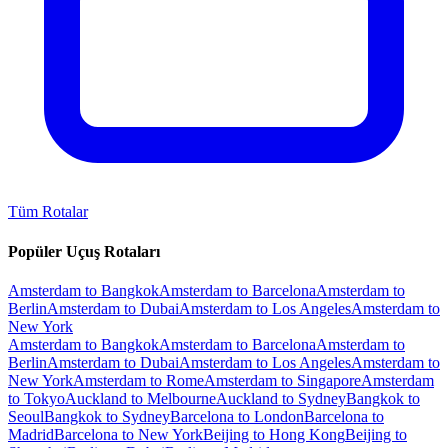
Tüm Rotalar
Popüler Uçuş Rotaları
Amsterdam to Bangkok
Amsterdam to Barcelona
Amsterdam to
Berlin
Amsterdam to Dubai
Amsterdam to Los Angeles
Amsterdam to
New York
Amsterdam to Bangkok
Amsterdam to Barcelona
Amsterdam to
Berlin
Amsterdam to Dubai
Amsterdam to Los Angeles
Amsterdam to
New York
Amsterdam to Rome
Amsterdam to Singapore
Amsterdam
to Tokyo
Auckland to Melbourne
Auckland to Sydney
Bangkok to
Seoul
Bangkok to Sydney
Barcelona to London
Barcelona to
Madrid
Barcelona to New York
Beijing to Hong Kong
Beijing to