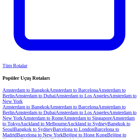
Tüm Rotalar
Popüler Uçuş Rotaları
Amsterdam to Bangkok
Amsterdam to Barcelona
Amsterdam to
Berlin
Amsterdam to Dubai
Amsterdam to Los Angeles
Amsterdam to
New York
Amsterdam to Bangkok
Amsterdam to Barcelona
Amsterdam to
Berlin
Amsterdam to Dubai
Amsterdam to Los Angeles
Amsterdam to
New York
Amsterdam to Rome
Amsterdam to Singapore
Amsterdam
to Tokyo
Auckland to Melbourne
Auckland to Sydney
Bangkok to
Seoul
Bangkok to Sydney
Barcelona to London
Barcelona to
Madrid
Barcelona to New York
Beijing to Hong Kong
Beijing to