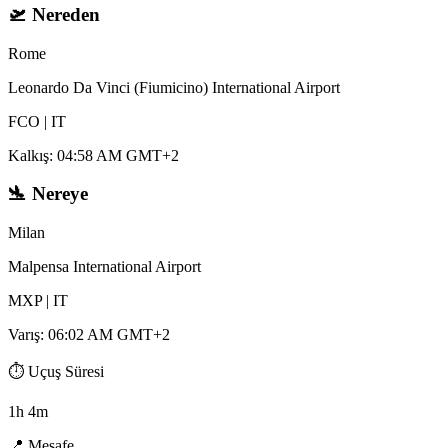
🛫
Nereden
Rome
Leonardo Da Vinci (Fiumicino) International Airport
FCO
|
IT
Kalkış
:
04:58 AM GMT+2
🛬
Nereye
Milan
Malpensa International Airport
MXP
|
IT
Varış
:
06:02 AM GMT+2
⏱️
Uçuş Süresi
1h 4m
📍
Mesafe