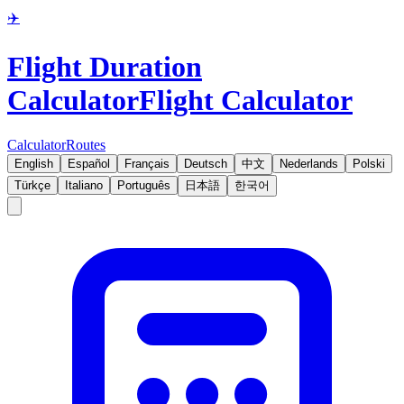
✈️
Flight Duration
Calculator
Flight Calculator
Calculator
Routes
English
Español
Français
Deutsch
中文
Nederlands
Polski
Türkçe
Italiano
Português
日本語
한국어