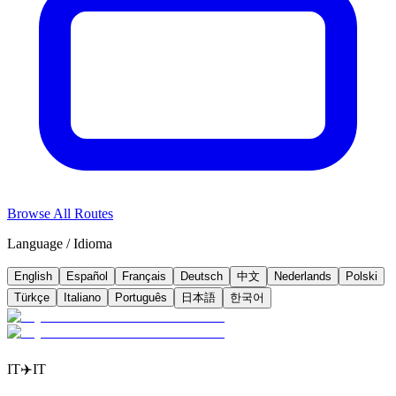
Browse All Routes
Language / Idioma
English
Español
Français
Deutsch
中文
Nederlands
Polski
Türkçe
Italiano
Português
日本語
한국어
IT
✈️
IT