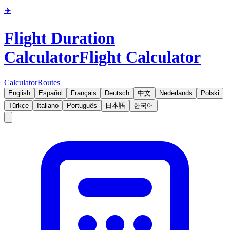
✈️
Flight Duration
Calculator
Flight Calculator
Calculator
Routes
English
Español
Français
Deutsch
中文
Nederlands
Polski
Türkçe
Italiano
Português
日本語
한국어