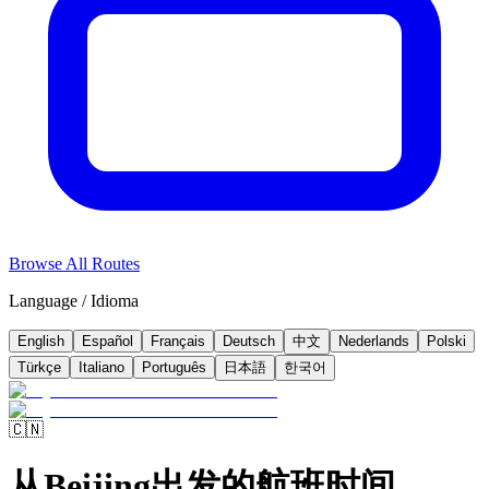
Browse All Routes
Language / Idioma
English
Español
Français
Deutsch
中文
Nederlands
Polski
Türkçe
Italiano
Português
日本語
한국어
🇨🇳
从Beijing出发的航班时间