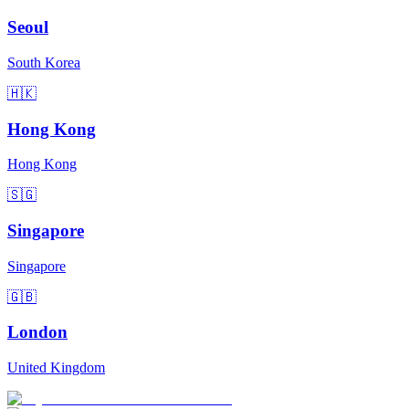
Seoul
South Korea
🇭🇰
Hong Kong
Hong Kong
🇸🇬
Singapore
Singapore
🇬🇧
London
United Kingdom