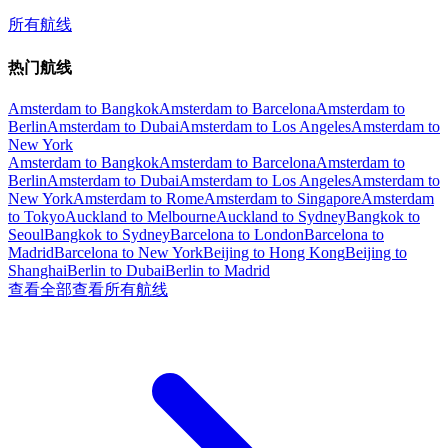
所有航线
热门航线
Amsterdam to Bangkok
Amsterdam to Barcelona
Amsterdam to
Berlin
Amsterdam to Dubai
Amsterdam to Los Angeles
Amsterdam to
New York
Amsterdam to Bangkok
Amsterdam to Barcelona
Amsterdam to
Berlin
Amsterdam to Dubai
Amsterdam to Los Angeles
Amsterdam to
New York
Amsterdam to Rome
Amsterdam to Singapore
Amsterdam
to Tokyo
Auckland to Melbourne
Auckland to Sydney
Bangkok to
Seoul
Bangkok to Sydney
Barcelona to London
Barcelona to
Madrid
Barcelona to New York
Beijing to Hong Kong
Beijing to
Shanghai
Berlin to Dubai
Berlin to Madrid
查看全部
查看所有航线