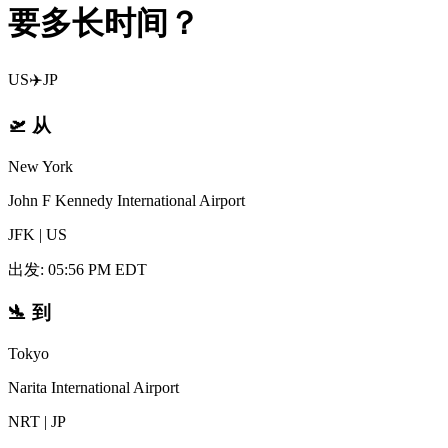
要多长时间？
US
✈️
JP
🛫
从
New York
John F Kennedy International Airport
JFK
|
US
出发
:
05:56 PM EDT
🛬
到
Tokyo
Narita International Airport
NRT
|
JP