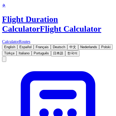
✈️
Flight Duration
Calculator
Flight Calculator
Calculator
Routes
English
Español
Français
Deutsch
中文
Nederlands
Polski
Türkçe
Italiano
Português
日本語
한국어