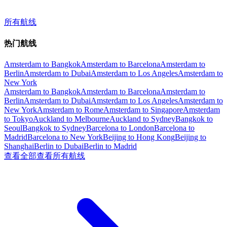
所有航线
热门航线
Amsterdam to Bangkok
Amsterdam to Barcelona
Amsterdam to
Berlin
Amsterdam to Dubai
Amsterdam to Los Angeles
Amsterdam to
New York
Amsterdam to Bangkok
Amsterdam to Barcelona
Amsterdam to
Berlin
Amsterdam to Dubai
Amsterdam to Los Angeles
Amsterdam to
New York
Amsterdam to Rome
Amsterdam to Singapore
Amsterdam
to Tokyo
Auckland to Melbourne
Auckland to Sydney
Bangkok to
Seoul
Bangkok to Sydney
Barcelona to London
Barcelona to
Madrid
Barcelona to New York
Beijing to Hong Kong
Beijing to
Shanghai
Berlin to Dubai
Berlin to Madrid
查看全部
查看所有航线