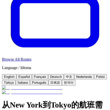
Browse All Routes
Language / Idioma
English
Español
Français
Deutsch
中文
Nederlands
Polski
Türkçe
Italiano
Português
日本語
한국어
从New York到Tokyo的航班需