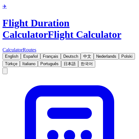
✈️
Flight Duration
Calculator
Flight Calculator
Calculator
Routes
English
Español
Français
Deutsch
中文
Nederlands
Polski
Türkçe
Italiano
Português
日本語
한국어