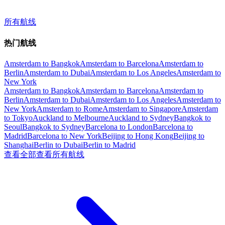
所有航线
热门航线
Amsterdam to Bangkok
Amsterdam to Barcelona
Amsterdam to
Berlin
Amsterdam to Dubai
Amsterdam to Los Angeles
Amsterdam to
New York
Amsterdam to Bangkok
Amsterdam to Barcelona
Amsterdam to
Berlin
Amsterdam to Dubai
Amsterdam to Los Angeles
Amsterdam to
New York
Amsterdam to Rome
Amsterdam to Singapore
Amsterdam
to Tokyo
Auckland to Melbourne
Auckland to Sydney
Bangkok to
Seoul
Bangkok to Sydney
Barcelona to London
Barcelona to
Madrid
Barcelona to New York
Beijing to Hong Kong
Beijing to
Shanghai
Berlin to Dubai
Berlin to Madrid
查看全部
查看所有航线