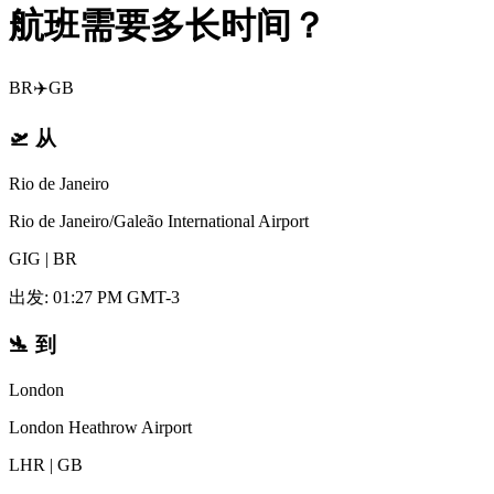
航班需要多长时间？
BR
✈️
GB
🛫
从
Rio de Janeiro
Rio de Janeiro/Galeão International Airport
GIG
|
BR
出发
:
01:27 PM GMT-3
🛬
到
London
London Heathrow Airport
LHR
|
GB