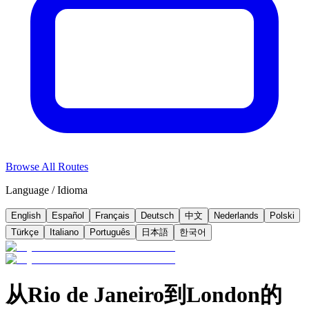
Browse All Routes
Language / Idioma
English
Español
Français
Deutsch
中文
Nederlands
Polski
Türkçe
Italiano
Português
日本語
한국어
从Rio de Janeiro到London的