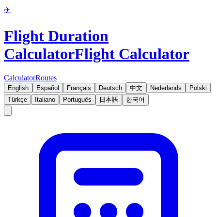
✈️
Flight Duration
Calculator
Flight Calculator
Calculator
Routes
English
Español
Français
Deutsch
中文
Nederlands
Polski
Türkçe
Italiano
Português
日本語
한국어