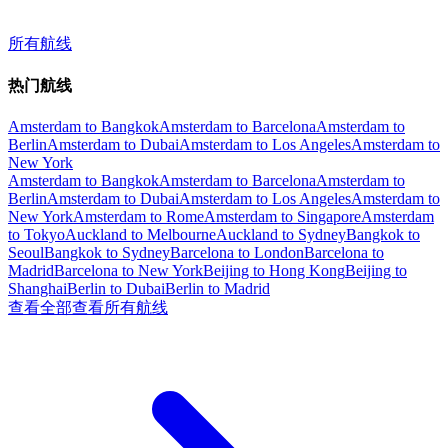
所有航线
热门航线
Amsterdam to Bangkok
Amsterdam to Barcelona
Amsterdam to
Berlin
Amsterdam to Dubai
Amsterdam to Los Angeles
Amsterdam to
New York
Amsterdam to Bangkok
Amsterdam to Barcelona
Amsterdam to
Berlin
Amsterdam to Dubai
Amsterdam to Los Angeles
Amsterdam to
New York
Amsterdam to Rome
Amsterdam to Singapore
Amsterdam
to Tokyo
Auckland to Melbourne
Auckland to Sydney
Bangkok to
Seoul
Bangkok to Sydney
Barcelona to London
Barcelona to
Madrid
Barcelona to New York
Beijing to Hong Kong
Beijing to
Shanghai
Berlin to Dubai
Berlin to Madrid
查看全部
查看所有航线