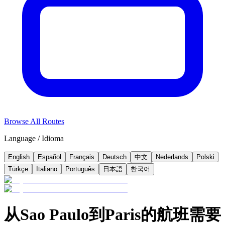
Browse All Routes
Language / Idioma
English
Español
Français
Deutsch
中文
Nederlands
Polski
Türkçe
Italiano
Português
日本語
한국어
从Sao Paulo到Paris的航班需要