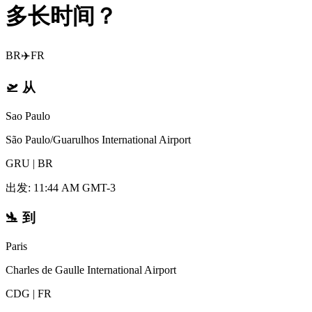
多长时间？
BR
✈️
FR
🛫
从
Sao Paulo
São Paulo/Guarulhos International Airport
GRU
|
BR
出发
:
11:44 AM GMT-3
🛬
到
Paris
Charles de Gaulle International Airport
CDG
|
FR