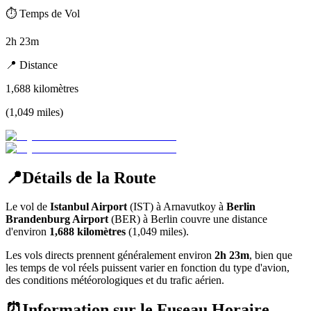
⏱️
Temps de Vol
2h 23m
📍
Distance
1,688
kilomètres
(
1,049
miles
)
📍
Détails de la Route
Le vol de
Istanbul Airport
(
IST
) à
Arnavutkoy
à
Berlin
Brandenburg Airport
(
BER
) à
Berlin
couvre une distance
d'environ
1,688
kilomètres
(
1,049
miles).
Les vols directs prennent généralement environ
2h 23m
, bien que
les temps de vol réels puissent varier en fonction du type d'avion,
des conditions météorologiques et du trafic aérien.
⏰
Information sur le Fuseau Horaire