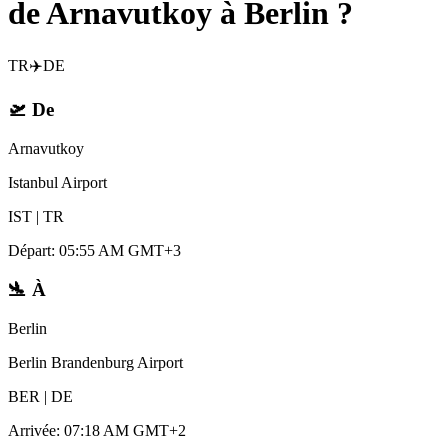
de Arnavutkoy à Berlin ?
TR
✈️
DE
🛫
De
Arnavutkoy
Istanbul Airport
IST
|
TR
Départ
:
05:55 AM GMT+3
🛬
À
Berlin
Berlin Brandenburg Airport
BER
|
DE
Arrivée
:
07:18 AM GMT+2