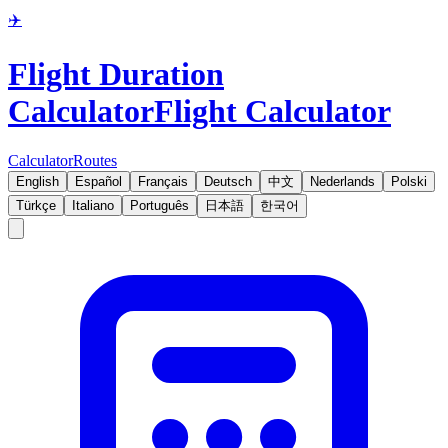
✈️
Flight Duration
Calculator
Flight Calculator
Calculator
Routes
English
Español
Français
Deutsch
中文
Nederlands
Polski
Türkçe
Italiano
Português
日本語
한국어