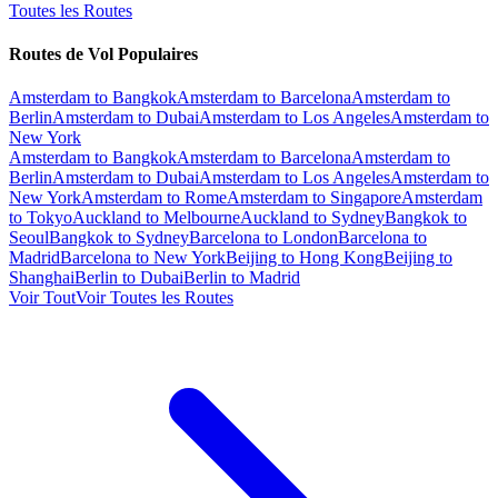
Toutes les Routes
Routes de Vol Populaires
Amsterdam to Bangkok
Amsterdam to Barcelona
Amsterdam to
Berlin
Amsterdam to Dubai
Amsterdam to Los Angeles
Amsterdam to
New York
Amsterdam to Bangkok
Amsterdam to Barcelona
Amsterdam to
Berlin
Amsterdam to Dubai
Amsterdam to Los Angeles
Amsterdam to
New York
Amsterdam to Rome
Amsterdam to Singapore
Amsterdam
to Tokyo
Auckland to Melbourne
Auckland to Sydney
Bangkok to
Seoul
Bangkok to Sydney
Barcelona to London
Barcelona to
Madrid
Barcelona to New York
Beijing to Hong Kong
Beijing to
Shanghai
Berlin to Dubai
Berlin to Madrid
Voir Tout
Voir Toutes les Routes