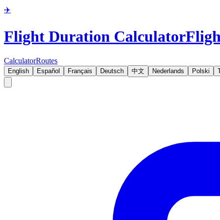
✈️
Flight Duration Calculator
Fligh
Calculator
Routes
English
Español
Français
Deutsch
中文
Nederlands
Polski