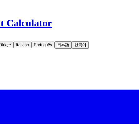
t Calculator
Türkçe
Italiano
Português
日本語
한국어