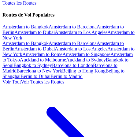
Toutes les Routes
Routes de Vol Populaires
Amsterdam to Bangkok
Amsterdam to Barcelona
Amsterdam to
Berlin
Amsterdam to Dubai
Amsterdam to Los Angeles
Amsterdam to
New York
Amsterdam to Bangkok
Amsterdam to Barcelona
Amsterdam to
Berlin
Amsterdam to Dubai
Amsterdam to Los Angeles
Amsterdam to
New York
Amsterdam to Rome
Amsterdam to Singapore
Amsterdam
to Tokyo
Auckland to Melbourne
Auckland to Sydney
Bangkok to
Seoul
Bangkok to Sydney
Barcelona to London
Barcelona to
Madrid
Barcelona to New York
Beijing to Hong Kong
Beijing to
Shanghai
Berlin to Dubai
Berlin to Madrid
Voir Tout
Voir Toutes les Routes