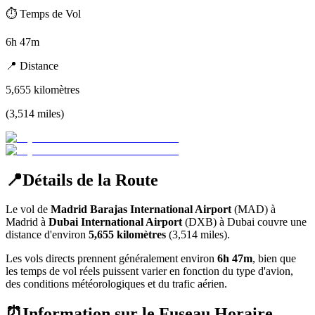
⏱️
Temps de Vol
6h 47m
📍
Distance
5,655
kilomètres
(
3,514
miles
)
📍
Détails de la Route
Le vol de
Madrid Barajas International Airport
(
MAD
) à
Madrid
à
Dubai International Airport
(
DXB
) à
Dubai
couvre une
distance d'environ
5,655
kilomètres
(
3,514
miles).
Les vols directs prennent généralement environ
6h 47m
, bien que
les temps de vol réels puissent varier en fonction du type d'avion,
des conditions météorologiques et du trafic aérien.
⏰
Information sur le Fuseau Horaire