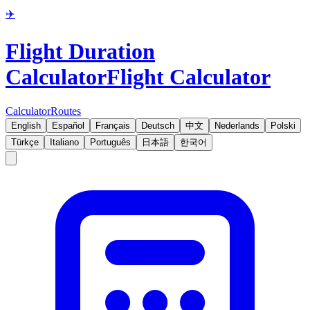
✈️
Flight Duration
Calculator
Flight Calculator
Calculator
Routes
English
Español
Français
Deutsch
中文
Nederlands
Polski
Türkçe
Italiano
Português
日本語
한국어