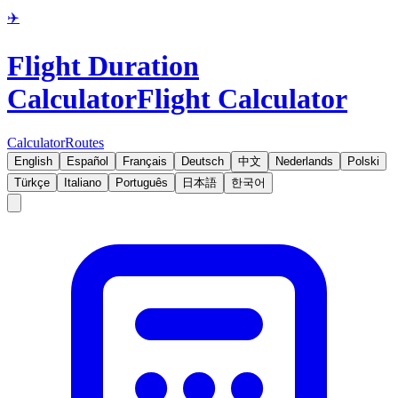
✈️
Flight Duration
Calculator
Flight Calculator
Calculator
Routes
English
Español
Français
Deutsch
中文
Nederlands
Polski
Türkçe
Italiano
Português
日本語
한국어