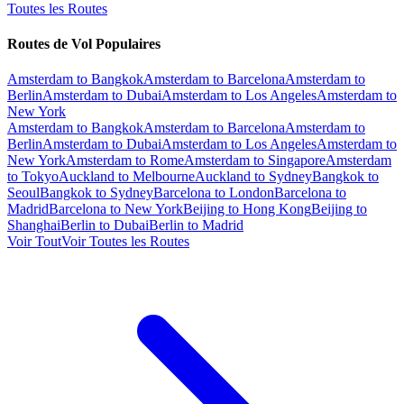
Toutes les Routes
Routes de Vol Populaires
Amsterdam to Bangkok
Amsterdam to Barcelona
Amsterdam to
Berlin
Amsterdam to Dubai
Amsterdam to Los Angeles
Amsterdam to
New York
Amsterdam to Bangkok
Amsterdam to Barcelona
Amsterdam to
Berlin
Amsterdam to Dubai
Amsterdam to Los Angeles
Amsterdam to
New York
Amsterdam to Rome
Amsterdam to Singapore
Amsterdam
to Tokyo
Auckland to Melbourne
Auckland to Sydney
Bangkok to
Seoul
Bangkok to Sydney
Barcelona to London
Barcelona to
Madrid
Barcelona to New York
Beijing to Hong Kong
Beijing to
Shanghai
Berlin to Dubai
Berlin to Madrid
Voir Tout
Voir Toutes les Routes