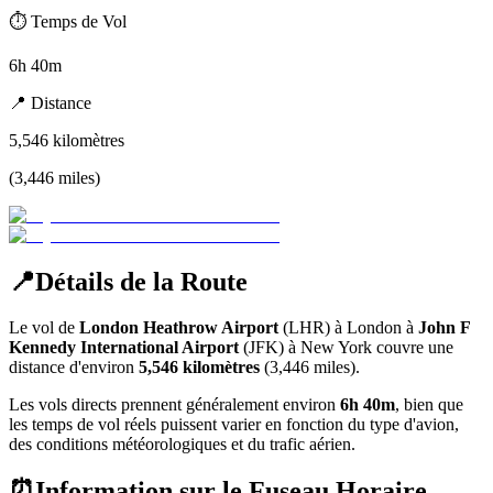
⏱️
Temps de Vol
6h 40m
📍
Distance
5,546
kilomètres
(
3,446
miles
)
📍
Détails de la Route
Le vol de
London Heathrow Airport
(
LHR
) à
London
à
John F
Kennedy International Airport
(
JFK
) à
New York
couvre une
distance d'environ
5,546
kilomètres
(
3,446
miles).
Les vols directs prennent généralement environ
6h 40m
, bien que
les temps de vol réels puissent varier en fonction du type d'avion,
des conditions météorologiques et du trafic aérien.
⏰
Information sur le Fuseau Horaire