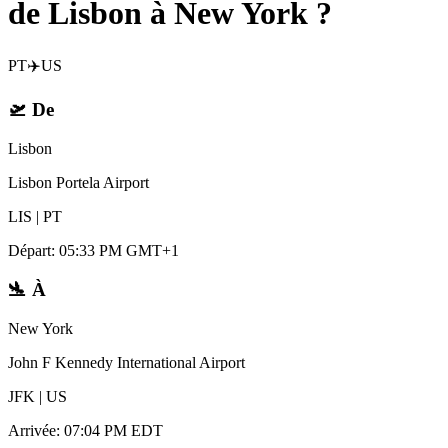
de Lisbon à New York ?
PT
✈️
US
🛫
De
Lisbon
Lisbon Portela Airport
LIS
|
PT
Départ
:
05:33 PM GMT+1
🛬
À
New York
John F Kennedy International Airport
JFK
|
US
Arrivée
:
07:04 PM EDT