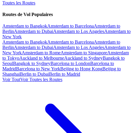
Toutes les Routes
Routes de Vol Populaires
Amsterdam to Bangkok
Amsterdam to Barcelona
Amsterdam to
Berlin
Amsterdam to Dubai
Amsterdam to Los Angeles
Amsterdam to
New York
Amsterdam to Bangkok
Amsterdam to Barcelona
Amsterdam to
Berlin
Amsterdam to Dubai
Amsterdam to Los Angeles
Amsterdam to
New York
Amsterdam to Rome
Amsterdam to Singapore
Amsterdam
to Tokyo
Auckland to Melbourne
Auckland to Sydney
Bangkok to
Seoul
Bangkok to Sydney
Barcelona to London
Barcelona to
Madrid
Barcelona to New York
Beijing to Hong Kong
Beijing to
Shanghai
Berlin to Dubai
Berlin to Madrid
Voir Tout
Voir Toutes les Routes