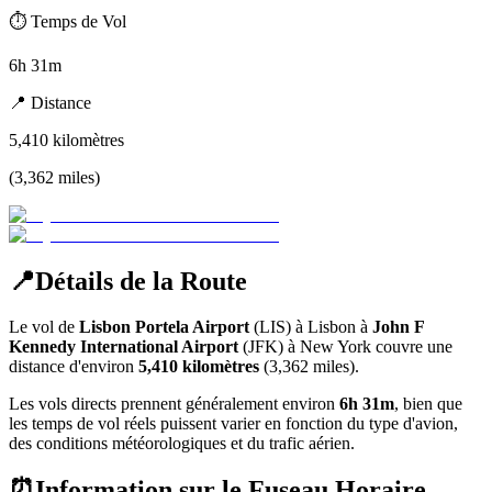
⏱️
Temps de Vol
6h 31m
📍
Distance
5,410
kilomètres
(
3,362
miles
)
📍
Détails de la Route
Le vol de
Lisbon Portela Airport
(
LIS
) à
Lisbon
à
John F
Kennedy International Airport
(
JFK
) à
New York
couvre une
distance d'environ
5,410
kilomètres
(
3,362
miles).
Les vols directs prennent généralement environ
6h 31m
, bien que
les temps de vol réels puissent varier en fonction du type d'avion,
des conditions météorologiques et du trafic aérien.
⏰
Information sur le Fuseau Horaire