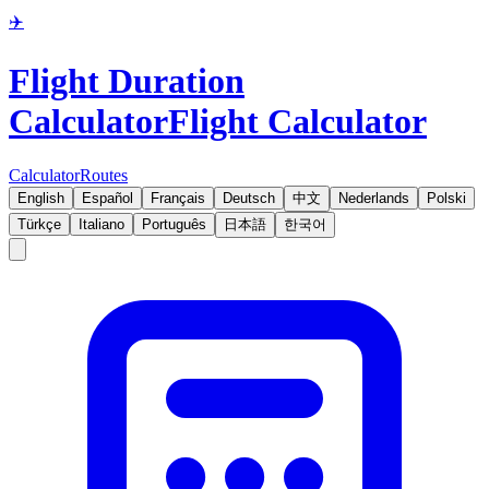
✈️
Flight Duration
Calculator
Flight Calculator
Calculator
Routes
English
Español
Français
Deutsch
中文
Nederlands
Polski
Türkçe
Italiano
Português
日本語
한국어