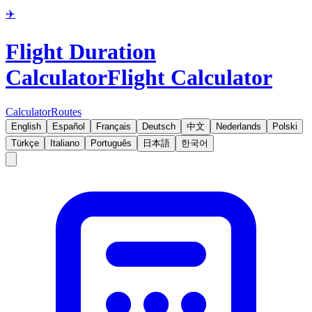
✈️
Flight Duration
Calculator
Flight Calculator
Calculator
Routes
English
Español
Français
Deutsch
中文
Nederlands
Polski
Türkçe
Italiano
Português
日本語
한국어