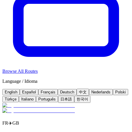
Browse All Routes
Language / Idioma
English
Español
Français
Deutsch
中文
Nederlands
Polski
Türkçe
Italiano
Português
日本語
한국어
FR
✈️
GB