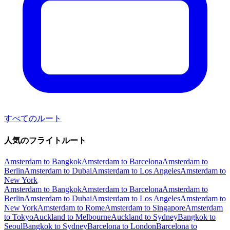
すべてのルート
人気のフライトルート
Amsterdam to Bangkok
Amsterdam to Barcelona
Amsterdam to
Berlin
Amsterdam to Dubai
Amsterdam to Los Angeles
Amsterdam to
New York
Amsterdam to Bangkok
Amsterdam to Barcelona
Amsterdam to
Berlin
Amsterdam to Dubai
Amsterdam to Los Angeles
Amsterdam to
New York
Amsterdam to Rome
Amsterdam to Singapore
Amsterdam
to Tokyo
Auckland to Melbourne
Auckland to Sydney
Bangkok to
Seoul
Bangkok to Sydney
Barcelona to London
Barcelona to