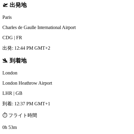
🛫
出発地
Paris
Charles de Gaulle International Airport
CDG
|
FR
出発
:
12:44 PM GMT+2
🛬
到着地
London
London Heathrow Airport
LHR
|
GB
到着
:
12:37 PM GMT+1
⏱️
フライト時間
0h 53m