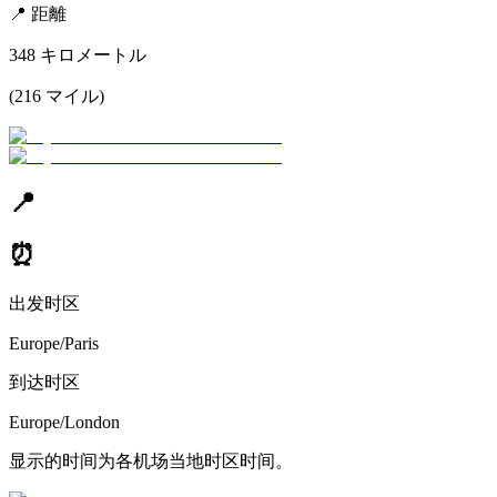
📍
距離
348
キロメートル
(
216
マイル
)
📍
⏰
出发时区
Europe/Paris
到达时区
Europe/London
显示的时间为各机场当地时区时间。