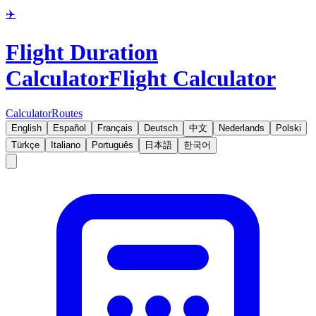
✈️
Flight Duration
Calculator
Flight Calculator
Calculator
Routes
English
Español
Français
Deutsch
中文
Nederlands
Polski
Türkçe
Italiano
Português
日本語
한국어