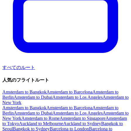
すべてのルート
人気のフライトルート
Amsterdam to Bangkok
Amsterdam to Barcelona
Amsterdam to
Berlin
Amsterdam to Dubai
Amsterdam to Los Angeles
Amsterdam to
New York
Amsterdam to Bangkok
Amsterdam to Barcelona
Amsterdam to
Berlin
Amsterdam to Dubai
Amsterdam to Los Angeles
Amsterdam to
New York
Amsterdam to Rome
Amsterdam to Singapore
Amsterdam
to Tokyo
Auckland to Melbourne
Auckland to Sydney
Bangkok to
Seoul
Bangkok to Sydney
Barcelona to London
Barcelona to