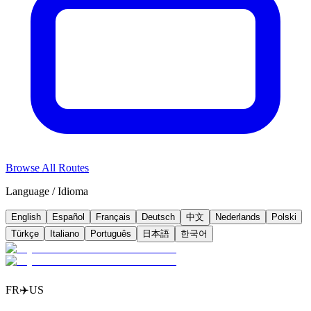
Browse All Routes
Language / Idioma
English
Español
Français
Deutsch
中文
Nederlands
Polski
Türkçe
Italiano
Português
日本語
한국어
FR
✈️
US