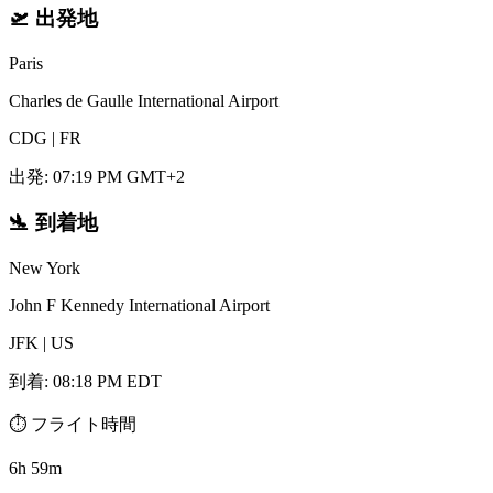
🛫
出発地
Paris
Charles de Gaulle International Airport
CDG
|
FR
出発
:
07:19 PM GMT+2
🛬
到着地
New York
John F Kennedy International Airport
JFK
|
US
到着
:
08:18 PM EDT
⏱️
フライト時間
6h 59m