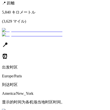
📍
距離
5,840
キロメートル
(
3,629
マイル
)
📍
⏰
出发时区
Europe/Paris
到达时区
America/New_York
显示的时间为各机场当地时区时间。