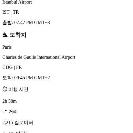
Istanbul Airport
IST
|
TR
출발
:
07:47 PM GMT+3
🛬
도착지
Paris
Charles de Gaulle International Airport
CDG
|
FR
도착
:
09:45 PM GMT+2
⏱️
비행 시간
2h 58m
📍
거리
2,215
킬로미터