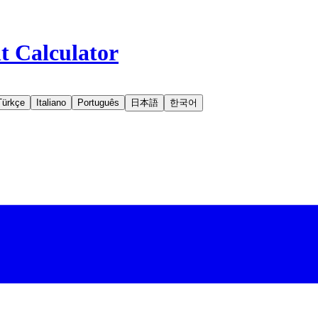
t Calculator
Türkçe
Italiano
Português
日本語
한국어