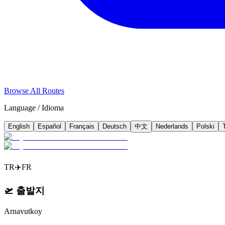
Browse All Routes
Language / Idioma
English
Español
Français
Deutsch
中文
Nederlands
Polski
TR
✈️
FR
🛫
출발지
Arnavutkoy