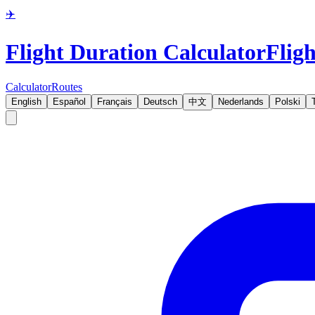
✈️
Flight Duration Calculator
Fligh
Calculator
Routes
English
Español
Français
Deutsch
中文
Nederlands
Polski