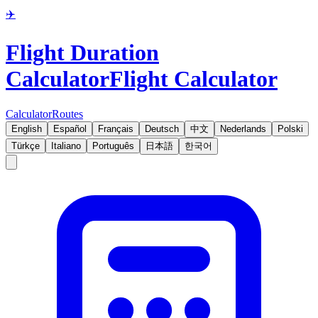
✈️
Flight Duration
Calculator
Flight Calculator
Calculator
Routes
English
Español
Français
Deutsch
中文
Nederlands
Polski
Türkçe
Italiano
Português
日本語
한국어