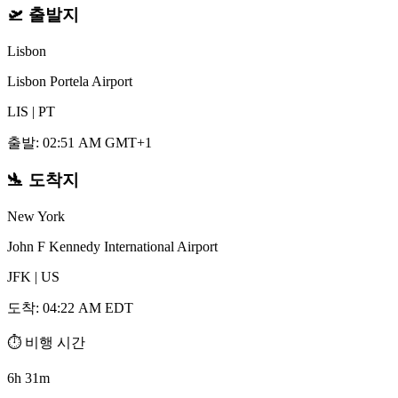
🛫
출발지
Lisbon
Lisbon Portela Airport
LIS
|
PT
출발
:
02:51 AM GMT+1
🛬
도착지
New York
John F Kennedy International Airport
JFK
|
US
도착
:
04:22 AM EDT
⏱️
비행 시간
6h 31m