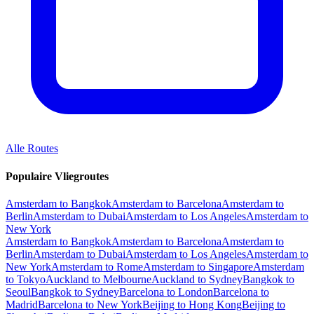
Alle Routes
Populaire Vliegroutes
Amsterdam to Bangkok
Amsterdam to Barcelona
Amsterdam to
Berlin
Amsterdam to Dubai
Amsterdam to Los Angeles
Amsterdam to
New York
Amsterdam to Bangkok
Amsterdam to Barcelona
Amsterdam to
Berlin
Amsterdam to Dubai
Amsterdam to Los Angeles
Amsterdam to
New York
Amsterdam to Rome
Amsterdam to Singapore
Amsterdam
to Tokyo
Auckland to Melbourne
Auckland to Sydney
Bangkok to
Seoul
Bangkok to Sydney
Barcelona to London
Barcelona to
Madrid
Barcelona to New York
Beijing to Hong Kong
Beijing to