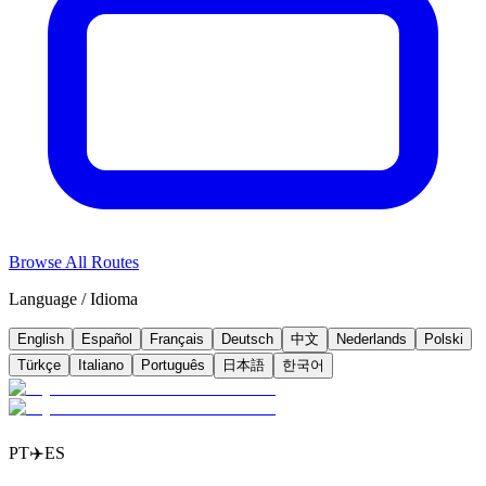
Browse All Routes
Language / Idioma
English
Español
Français
Deutsch
中文
Nederlands
Polski
Türkçe
Italiano
Português
日本語
한국어
PT
✈️
ES