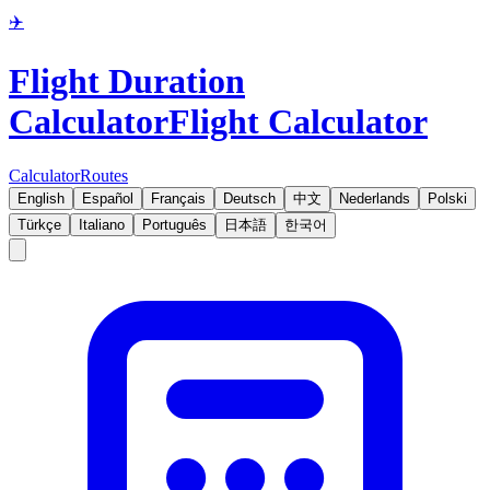
✈️
Flight Duration
Calculator
Flight Calculator
Calculator
Routes
English
Español
Français
Deutsch
中文
Nederlands
Polski
Türkçe
Italiano
Português
日本語
한국어