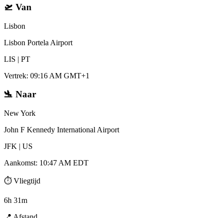
🛫
Van
Lisbon
Lisbon Portela Airport
LIS
|
PT
Vertrek
:
09:16 AM GMT+1
🛬
Naar
New York
John F Kennedy International Airport
JFK
|
US
Aankomst
:
10:47 AM EDT
⏱️
Vliegtijd
6h 31m
📍
Afstand