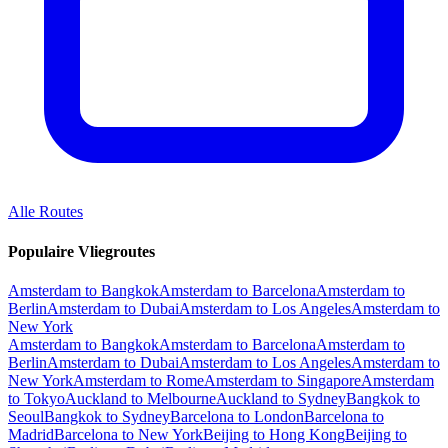
Alle Routes
Populaire Vliegroutes
Amsterdam to Bangkok
Amsterdam to Barcelona
Amsterdam to
Berlin
Amsterdam to Dubai
Amsterdam to Los Angeles
Amsterdam to
New York
Amsterdam to Bangkok
Amsterdam to Barcelona
Amsterdam to
Berlin
Amsterdam to Dubai
Amsterdam to Los Angeles
Amsterdam to
New York
Amsterdam to Rome
Amsterdam to Singapore
Amsterdam
to Tokyo
Auckland to Melbourne
Auckland to Sydney
Bangkok to
Seoul
Bangkok to Sydney
Barcelona to London
Barcelona to
Madrid
Barcelona to New York
Beijing to Hong Kong
Beijing to