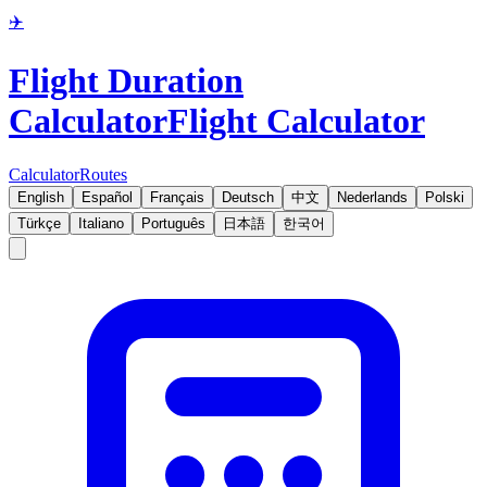
✈️
Flight Duration
Calculator
Flight Calculator
Calculator
Routes
English
Español
Français
Deutsch
中文
Nederlands
Polski
Türkçe
Italiano
Português
日本語
한국어