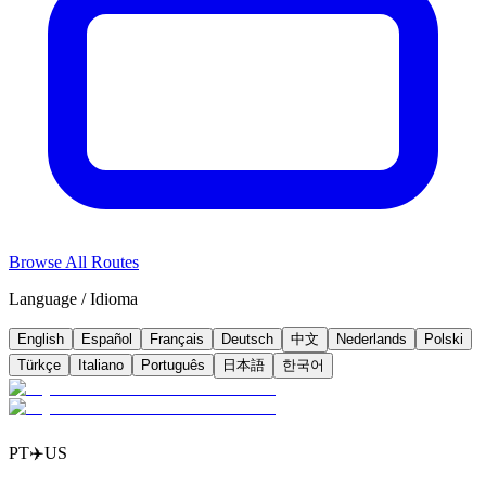
Browse All Routes
Language / Idioma
English
Español
Français
Deutsch
中文
Nederlands
Polski
Türkçe
Italiano
Português
日本語
한국어
PT
✈️
US